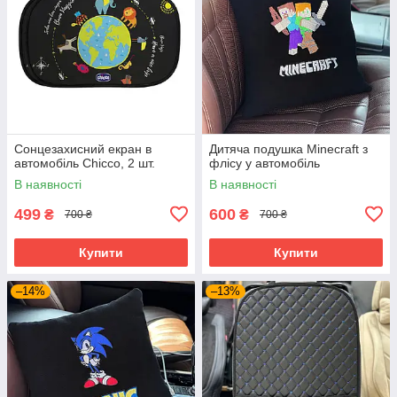
Сонцезахисний екран в
Дитяча подушка Minecraft з
автомобіль Chicco, 2 шт.
флісу у автомобіль
В наявності
В наявності
499
600
₴
₴
700 ₴
700 ₴
Купити
Купити
–14%
–13%