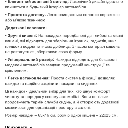
•
Елегантний зовнішній вигляд:
Лаконічний дизайн ідеально
впишеться в будь-який інтер'єр автомобіля.
•
Простота догляду:
Легко очищаються вологою серветкою
або м'якою тканиною.
Додаткові переваги:
•
Зручні кишені:
На накидках передбачені дві глибокі та місткі
кишені, які підходять для зберігання іграшок, гаджетів, книг,
пляшок з водою та інших дрібниць. З часом матеріал кишень
не розтягується, зберігаючи свою форму.
•
Універсальний розмір:
Накидки підходять для більшості
моделей автомобілів завдяки продуманій конструкції та
кріпленням.
•
Легке встановлення:
Проста система фіксації дозволяє
швидко та надійно закріпити накидки на сидіннях.
Ці накидки - ідеальний вибір для тих, хто цінує комфорт,
чистоту та порядок у своєму автомобілі. Вони не тільки
продовжують термін служби сидінь, а й створюють додаткові
можливості для організації простору в салоні.
Розмір накидки – 65х46 см, розмір одної кишені – 22х23 см.
Приховати