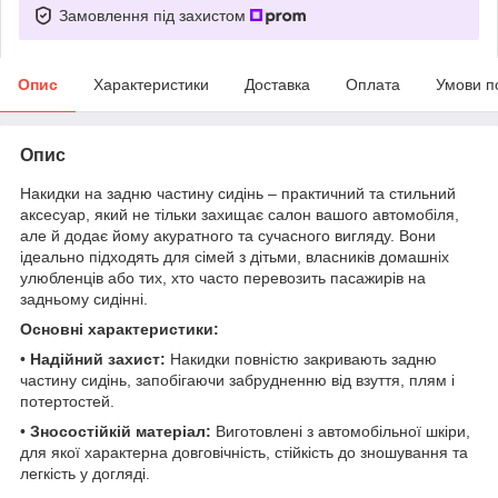
Замовлення під захистом
Опис
Характеристики
Доставка
Оплата
Умови п
Опис
Накидки на задню частину сидінь – практичний та стильний
аксесуар, який не тільки захищає салон вашого автомобіля,
але й додає йому акуратного та сучасного вигляду. Вони
ідеально підходять для сімей з дітьми, власників домашніх
улюбленців або тих, хто часто перевозить пасажирів на
задньому сидінні.
Основні характеристики:
•
Надійний захист:
Накидки повністю закривають задню
частину сидінь, запобігаючи забрудненню від взуття, плям і
потертостей.
•
Зносостійкій матеріал:
Виготовлені з автомобільної шкіри,
для якої характерна довговічність, стійкість до зношування та
легкість у догляді.