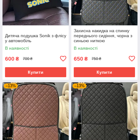
Захисна накидка на спинку
Дитяча подушка Sonik з флісу
переднього сидіння, чорна з
у автомобіль
синьою ниткою
В наявності
В наявності
600
650
₴
₴
700 ₴
750 ₴
Купити
Купити
–13%
–13%