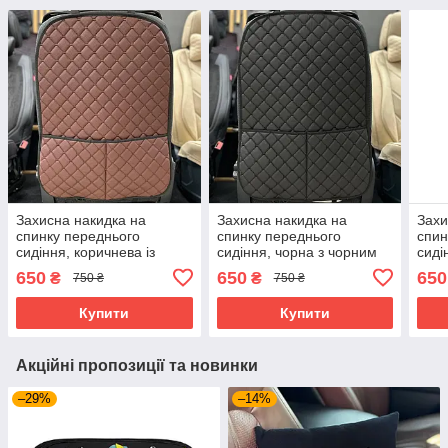
Захисна накидка на
Захисна накидка на
Захи
спинку переднього
спинку переднього
спин
сидіння, коричнева із
сидіння, чорна з чорним
сиді
чорним кантом
кантом
кант
650
650
650
₴
₴
750 ₴
750 ₴
Купити
Купити
Акційні пропозиції та новинки
–29%
–14%