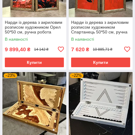
Нарди iз дерева з акриловим
Нарди iз дерева з акриловим
розписом художником Орел
розписом художником
50*50 см, ручна робота
Спартанець 50*50 см, ручна
робота
В наявності
В наявності
9 899,40
7 620
₴
₴
14 142 ₴
10 885,71 ₴
Купити
Купити
–23%
–22%