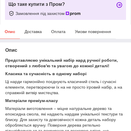
Що таке купити з Пром?
Замовлення під захистом
Опис
Доставка
Оплата
Умови повернення
Опис
Представляємо унікальний набір нард ручної роботи,
створений з любов'ю та увагою до кожної деталі!
Класика та сучасність в одному наборі
Ці нарди гармонійно поєднують класичний стиль і сучасні
елементи, перетворюючи їх на не просто ігровий набір, а на
справжній витвір мистецтва.
Матеріали преміум-класу
Матеріали виготовлення – міцне натуральне дерево та
епоксидна смола, які надають нардам унікальної текстури та
блиску. Для захисту та довговічності кожна деталь набору
обробляється вручну. Поверхня дерева ретельно
відшліфовується та покривається восковою олією, що