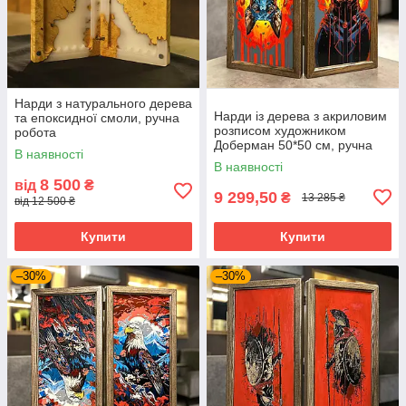
Нарди з натурального дерева
Нарди iз дерева з акриловим
та епоксидної смоли, ручна
розписом художником
робота
Доберман 50*50 см, ручна
В наявності
робота
В наявності
8 500
від
₴
9 299,50
₴
13 285 ₴
від 12 500 ₴
Купити
Купити
–30%
–30%