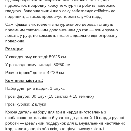
підкреслює природну красу текстури та робить поверхню
гладкою. Завершальний шар лаку забезпечує стійкість до
подряпин, а також продовжує термін служби нард.
Самі фішки виготовлені з натурального дерева і стануть
приємним тактильним доповненням до гри — вони зручно
лежать у руці, не ковзають і мають ідеально відполіровану
поверхню.
Розміри:
У складеному вигляді: 50*25 см
У розкладеному вигляді: 50*50 см
Розмір ігрової дошки: 42*39 см
Комплект містить:
Набір для гри в нарди: 1 штука
Ігрові фігури: 30 штук (15 світлих + 15 темних)
Ігрові кубики: 2 штуки
Кожна деталь набору для гри в нарди виготовлена з
особливою ретельністю й увагою до деталей. Ці нарди ручної
роботи — ідеальний подарунок для шанувальників настільних
ігор, колекціонерів або всіх, хто цінує високу якість і