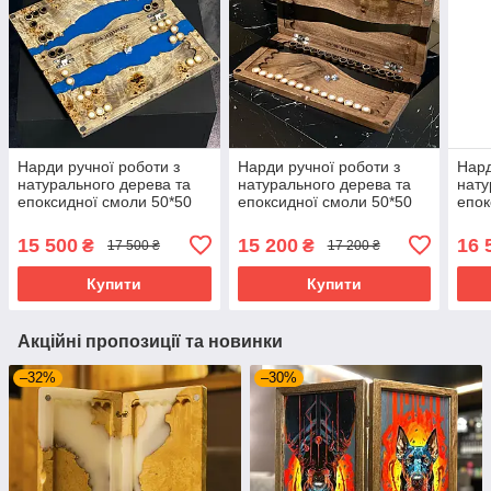
Нарди ручної роботи з
Нарди ручної роботи з
Нард
натурального дерева та
натурального дерева та
нату
епоксидної смоли 50*50
епоксидної смоли 50*50
епок
см на магнітах
см на магнітах,
см
Американський горіх
15 500
15 200
16 
₴
₴
17 500 ₴
17 200 ₴
Купити
Купити
Акційні пропозиції та новинки
–32%
–30%