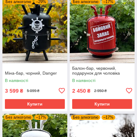
Без алкоголю
–29%
Без алкоголю
–17%
Балон-бар, червоний,
Міна-бар, чорний, Danger
подарунок для чоловіка
В наявності
В наявності
3 599
2 450
₴
₴
5 099 ₴
2 950 ₴
Купити
Купити
Без алкоголю
–17%
Без алкоголю
–17%