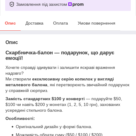
Замовлення під захистом
Опис
Доставка
Оплата
Умови повернення
Опис
Скарбничка-балон — подарунок, що дарує
емоції!
Хочете справді здивувати і залишити яскраві враження
надовго?
Ми створили
ексклюзивну серію копилок у вигляді
металевого балона
, які перетворюють звичайний подарунок
у справжній сюрприз.
Замість стандартних $100 у конверті
— подаруйте $50,
$100 чи навіть $200 у монетах (1, 2, 5, 10 грн), захованих
усередині стильного балона.
Особливості:
Оригінальний дизайн у формі балона.
Можливість обрати суму ($50 / $100 / $200).