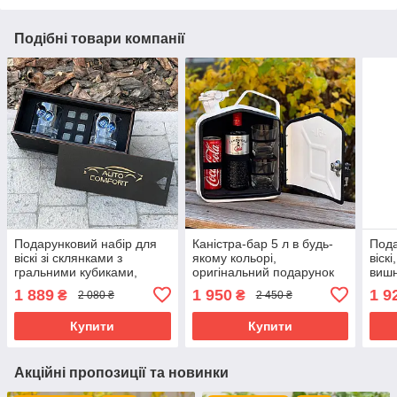
Подібні товари компанії
Подарунковий набір для
Каністра-бар 5 л в будь-
Пода
віскі зі склянками з
якому кольорі,
віск
гральними кубиками,
оригінальний подарунок
вишн
оригінальний подарунок
на ювілей дня
пода
1 889
1 950
1 9
₴
₴
2 080 ₴
2 450 ₴
на будь-яке свято
народження
свят
Купити
Купити
Акційні пропозиції та новинки