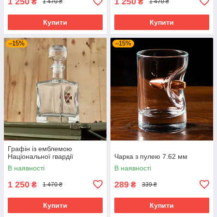
1 250
1 250
₴
₴
1 470 ₴
1 470 ₴
Купити
Купити
–15%
–15%
Графін із емблемою
Національної гвардії
Чарка з пулею 7.62 мм
В наявності
В наявності
1 250
289
₴
₴
1 470 ₴
339 ₴
Купити
Купити