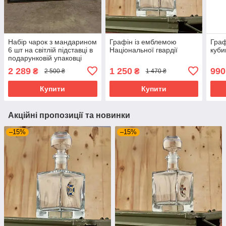
Набір чарок з мандарином
Графін із емблемою
Граф
6 шт на світлій підставці в
Національної гвардії
куби
подарунковій упаковці
2 289
1 250
990
₴
₴
2 500 ₴
1 470 ₴
Купити
Купити
Акційні пропозиції та новинки
–15%
–15%