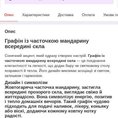
Опис
Характеристики
Доставка
Оплата
Умови п
Опис
Графін із часточкою мандарину
всередині скла
Сонячний акцент, який одразу створює настрій.
Графін із
часточкою мандарину всередині скла
— це поєднання
елегантності та легкості, що додає бару чи святковому столу
яскравості й тепла. Його дизайн викликає асоціації зі святом,
затишком і гармонією.
Дизайн і символізм
Жовтогаряча часточка мандарину, застигла
всередині прозорого скла, виглядає свіжо й
життєрадісно. Вона символізує енергію, позитив
і тепло домашніх вечорів. Такий графін чудово
підходить для подачі наливок, лікеру, коньяку
або віскі, додаючи кожному ковтку нотку
радості.