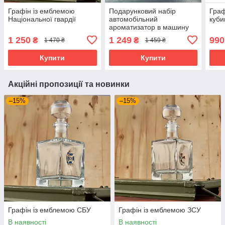
Графін із емблемою
Подарунковий набір
Граф
Національної гвардії
автомобільний
куби
ароматизатор в машину
Національна поліція
1 250
1 249
990
₴
₴
1 470 ₴
1 459 ₴
України
Купити
Купити
Акційні пропозиції та новинки
–15%
–15%
Графін із емблемою СБУ
Графін із емблемою ЗСУ
В наявності
В наявності