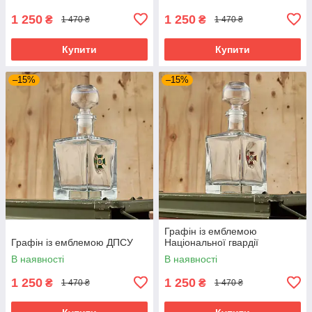
1 250
1 250
₴
₴
1 470 ₴
1 470 ₴
Купити
Купити
–15%
–15%
Графін із емблемою
Графін із емблемою ДПСУ
Національної гвардії
В наявності
В наявності
1 250
1 250
₴
₴
1 470 ₴
1 470 ₴