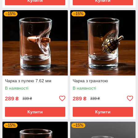
Купити
Купити
–15%
–15%
Чарка з пулею 7.62 мм
Чарка з гранатою
В наявності
В наявності
289
289
₴
₴
339 ₴
339 ₴
Купити
Купити
–15%
–15%