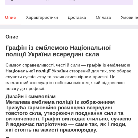
Опис
Характеристики
Доставка
Оплата
Умови п
Опис
Графін із емблемою Національної
поліції України всередині скла
Символ справедливості, честі й сили —
графін із емблемою
Національної поліції України
створений для тих, хто обирає
служити суспільству та залишатися вірним присязі. Це
елегантний аксесуар із глибоким змістом, який підкреслює
повагу до професії.
Дизайн і символізм
Металева емблема поліції із зображенням
Тризуба гармонійно розміщена всередині
товстого скла, утворюючи поєднання сили та
витонченості. Графін виглядає стильно, сучасно
й водночас патріотично — саме так, як і люди,
які стоять на захисті правопорядку.