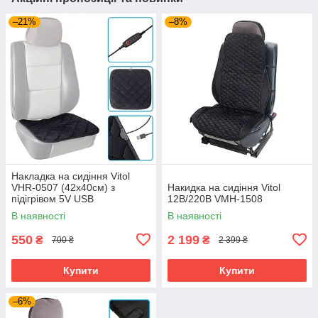
–21%
–8%
Накладка на сидіння Vitol
VHR-0507 (42х40см) з
Накидка на сидіння Vitol
підігрівом 5V USB
12В/220В VMH-1508
В наявності
В наявності
550
2 199
₴
₴
700 ₴
2 399 ₴
Купити
Купити
–6%