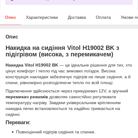
Опис
Характеристики
Доставка
Оплата
Умови п
Опис
Накидка на сидіння Vitol H19002 BK з
підігрівом (висока, з перемикачем)
Накидка Vitol H19002 BK
— це ідеальне рішення для тих, хто
цінує комфорт і тепло під час зимових поїздок. Висока
конструкція накладки забезпечує підігрів не лише сидіння, а й
спини, рівномірно розподіляючи тепло по всій площі.
Підключення здійснюється через прикурювач 12V, а зручний
перемикач режимів
дозволяє самостійно регулювати
температуру нагріву. Завдяки універсальним кріпленням
накидка легко встановлюється та надійно тримається на
сидінні.
Переваги:
Повноцінний підігрів сидіння та спинки.