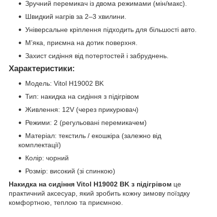
Зручний перемикач із двома режимами (мін/макс).
Швидкий нагрів за 2–3 хвилини.
Універсальне кріплення підходить для більшості авто.
М’яка, приємна на дотик поверхня.
Захист сидіння від потертостей і забруднень.
Характеристики:
Модель: Vitol H19002 BK
Тип: накидка на сидіння з підігрівом
Живлення: 12V (через прикурювач)
Режими: 2 (регульовані перемикачем)
Матеріал: текстиль / екошкіра (залежно від
комплектації)
Колір: чорний
Розмір: високий (зі спинкою)
Накидка на сидіння Vitol H19002 BK з підігрівом
це
практичний аксесуар, який зробить кожну зимову поїздку
комфортною, теплою та приємною.