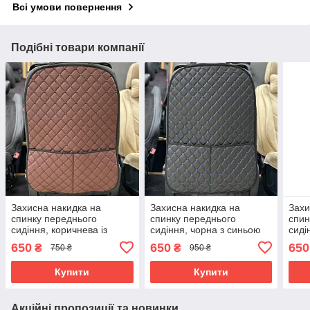
Всі умови повернення
Подібні товари компанії
Захисна накидка на
Захисна накидка на
Захи
спинку переднього
спинку переднього
спин
сидіння, коричнева із
сидіння, чорна з синьою
сиді
чорним кантом
ниткою
кант
650
650
650
₴
₴
750 ₴
950 ₴
Купити
Купити
Акційні пропозиції та новинки