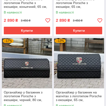
логотипом Porsche з
логотипом Porsche з
екошкіри, коньячний, 65 см,
екошкіри, 65 см,
автомобільний органайзер
автомобільний органайзер
В наявності
В наявності
2 890
2 890
₴
₴
3 450 ₴
3 450 ₴
Купити
Купити
–17%
–13%
Органайзер у багажник з
Органайзер у багажник на
логотипом Porsche з
магнітах з логотипом Porsche
екошкіри, чорний, 80 см,
з екошкіри, 65 см,
автоорганайзер
автомобільний органайзер
В наявності
В наявності