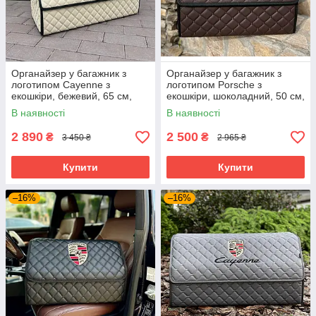
Органайзер у багажник з
Органайзер у багажник з
логотипом Сayenne з
логотипом Porsche з
екошкіри, бежевий, 65 см,
екошкіри, шоколадний, 50 см,
автоорганайзер
сумка в багажник
В наявності
В наявності
2 890
2 500
₴
₴
3 450 ₴
2 965 ₴
Купити
Купити
–16%
–16%