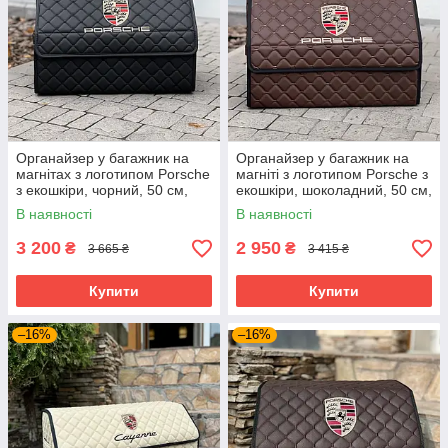
Органайзер у багажник на
Органайзер у багажник на
магнітах з логотипом Porsche
магніті з логотипом Porsche з
з екошкіри, чорний, 50 см,
екошкіри, шоколадний, 50 см,
автоорганайзер
сумка в багажник
В наявності
В наявності
3 200
2 950
₴
₴
3 665 ₴
3 415 ₴
Купити
Купити
–16%
–16%