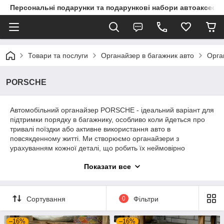
Персональні подарунки та подарункові набори автоаксесуа
Товари та послуги
Органайзер в багажник авто
Орга
PORSCHE
Автомобільний органайзер PORSCHE - ідеальний варіант для
підтримки порядку в багажнику, особливо коли йдеться про
тривалі поїздки або активне використання авто в
повсякденному житті. Ми створюємо органайзери з
урахуванням кожної деталі, що робить їх неймовірно
зручними. Ви можете використовувати їх для зберігання
Показати все
аптечки, вогнегасника, інструментів, туристичних наборів та
інших потрібних речей. Завдяки продуманій місткості, у
багажнику завжди буде лад, а потрібні предмети будуть під
рукою.
Сортування
0
Фільтри
–16%
–16%