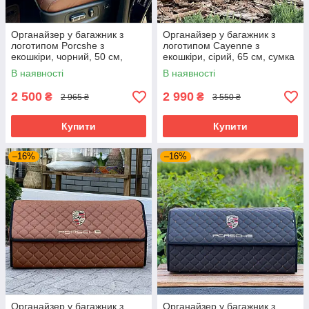
Органайзер у багажник з
Органайзер у багажник з
логотипом Porcshe з
логотипом Сayenne з
екошкіри, чорний, 50 см,
екошкіри, сірий, 65 см, сумка
сумка в багажник
в багажник
В наявності
В наявності
2 500
2 990
₴
₴
2 965 ₴
3 550 ₴
Купити
Купити
–16%
–16%
Органайзер у багажник з
Органайзер у багажник з