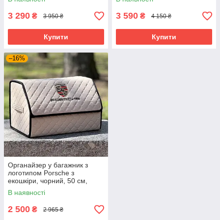
3 290
3 590
₴
₴
3 950 ₴
4 150 ₴
Купити
Купити
–16%
Органайзер у багажник з
логотипом Porsche з
екошкіри, чорний, 50 см,
автоорганайзер
В наявності
2 500
₴
2 965 ₴