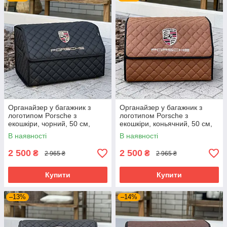
Органайзер у багажник з
Органайзер у багажник з
логотипом Porsche з
логотипом Porsche з
екошкіри, чорний, 50 см,
екошкіри, коньячний, 50 см,
автоорганайзер
автоорганайзер
В наявності
В наявності
2 500
2 500
₴
₴
2 965 ₴
2 965 ₴
Купити
Купити
–13%
–14%